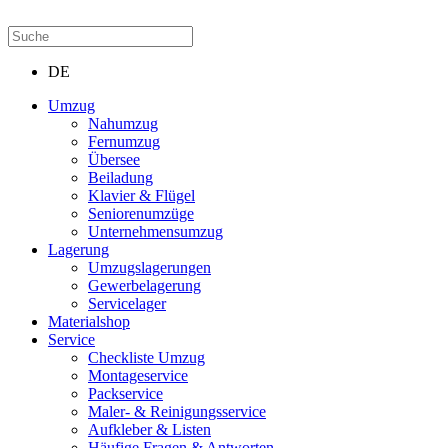
DE
Umzug
Nahumzug
Fernumzug
Übersee
Beiladung
Klavier & Flügel
Seniorenumzüge
Unternehmensumzug
Lagerung
Umzugslagerungen
Gewerbelagerung
Servicelager
Materialshop
Service
Checkliste Umzug
Montageservice
Packservice
Maler- & Reinigungsservice
Aufkleber & Listen
Häufige Fragen & Antworten