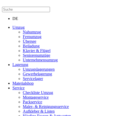
DE
Umzug
Nahumzug
Fernumzug
Übersee
Beiladung
Klavier & Flügel
Seniorenumzüge
Unternehmensumzug
Lagerung
Umzugslagerungen
Gewerbelagerung
Servicelager
Materialshop
Service
Checkliste Umzug
Montageservice
Packservice
Maler- & Reinigungsservice
Aufkleber & Listen
Häufige Fragen & Antworten