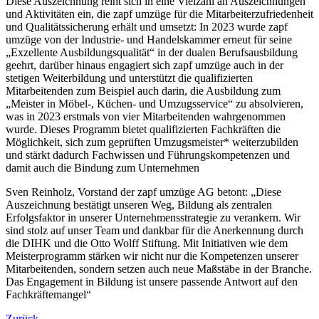
Diese Auszeichnung reiht sich in eine Vielzahl an Auszeichnungen
und Aktivitäten ein, die zapf umzüge für die Mitarbeiterzufriedenheit
und Qualitätssicherung erhält und umsetzt: In 2023 wurde zapf
umzüge von der Industrie- und Handelskammer erneut für seine
„Exzellente Ausbildungsqualität“ in der dualen Berufsausbildung
geehrt, darüber hinaus engagiert sich zapf umzüge auch in der
stetigen Weiterbildung und unterstützt die qualifizierten
Mitarbeitenden zum Beispiel auch darin, die Ausbildung zum
„Meister in Möbel-, Küchen- und Umzugsservice“ zu absolvieren,
was in 2023 erstmals von vier Mitarbeitenden wahrgenommen
wurde. Dieses Programm bietet qualifizierten Fachkräften die
Möglichkeit, sich zum geprüften Umzugsmeister* weiterzubilden
und stärkt dadurch Fachwissen und Führungskompetenzen und
damit auch die Bindung zum Unternehmen
Sven Reinholz, Vorstand der zapf umzüge AG betont: „Diese
Auszeichnung bestätigt unseren Weg, Bildung als zentralen
Erfolgsfaktor in unserer Unternehmensstrategie zu verankern. Wir
sind stolz auf unser Team und dankbar für die Anerkennung durch
die DIHK und die Otto Wolff Stiftung. Mit Initiativen wie dem
Meisterprogramm stärken wir nicht nur die Kompetenzen unserer
Mitarbeitenden, sondern setzen auch neue Maßstäbe in der Branche.
Das Engagement in Bildung ist unsere passende Antwort auf den
Fachkräftemangel“
Zurück