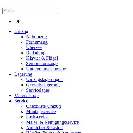
DE
Umzug
Nahumzug
Fernumzug
Übersee
Beiladung
Klavier & Flügel
Seniorenumzüge
Unternehmensumzug
Lagerung
Umzugslagerungen
Gewerbelagerung
Servicelager
Materialshop
Service
Checkliste Umzug
Montageservice
Packservice
Maler- & Reinigungsservice
Aufkleber & Listen
Häufige Fragen & Antworten