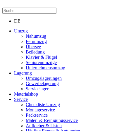
DE
Umzug
Nahumzug
Fernumzug
Übersee
Beiladung
Klavier & Flügel
Seniorenumzüge
Unternehmensumzug
Lagerung
Umzugslagerungen
Gewerbelagerung
Servicelager
Materialshop
Service
Checkliste Umzug
Montageservice
Packservice
Maler- & Reinigungsservice
Aufkleber & Listen
Häufige Fragen & Antworten