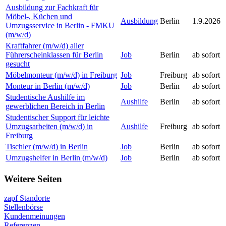
Ausbildung zur Fachkraft für
Möbel-, Küchen und
Ausbildung
Berlin
1.9.2026
Umzugsservice in Berlin - FMKU
(m/w/d)
Kraftfahrer (m/w/d) aller
Führerscheinklassen für Berlin
Job
Berlin
ab sofort
gesucht
Möbelmonteur (m/w/d) in Freiburg
Job
Freiburg
ab sofort
Monteur in Berlin (m/w/d)
Job
Berlin
ab sofort
Studentische Aushilfe im
Aushilfe
Berlin
ab sofort
gewerblichen Bereich in Berlin
Studentischer Support für leichte
Umzugsarbeiten (m/w/d) in
Aushilfe
Freiburg
ab sofort
Freiburg
Tischler (m/w/d) in Berlin
Job
Berlin
ab sofort
Umzugshelfer in Berlin (m/w/d)
Job
Berlin
ab sofort
Weitere Seiten
zapf Standorte
Stellenbörse
Kundenmeinungen
Referenzen