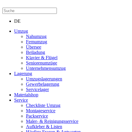
DE
Umzug
Nahumzug
Fernumzug
Übersee
Beiladung
Klavier & Flügel
Seniorenumzüge
Unternehmensumzug
Lagerung
Umzugslagerungen
Gewerbelagerung
Servicelager
Materialshop
Service
Checkliste Umzug
Montageservice
Packservice
Maler- & Reinigungsservice
Aufkleber & Listen
Häufige Fragen & Antworten