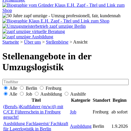
Startseite
>
Über uns
>
Stellenbörse
>
Ansicht
Stellenangebote in der
Umzugslogistik
Alle
Berlin
Freiburg
Alle
Job
Ausbildung
Aushilfe
Titel
Kategorie
Standort
Beginn
(Berufs-)Kraftfahrer (m/w/d) mit
C/CE Führerschein in Freiburg
Job
Freiburg
ab sofort
gesucht!
Ausbildung Fachlagerist/ Fachkraft
Ausbildung
Berlin
1.9.2026
für Lagerlogistik in Berlin